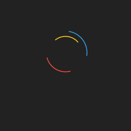
Navigasi
Status Kejadian Luar Biasa Demam Berdarah Di
KSB Telah Dicabut
pos
Dikes KSB Pinalti Kontraktor Bangunan Puskesmas
Taliwang
RELATED POSTS