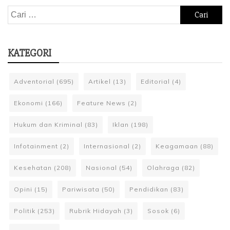
Cari
untuk:
KATEGORI
Adventorial
(695)
Artikel
(13)
Editorial
(4)
Ekonomi
(166)
Feature News
(2)
Hukum dan Kriminal
(83)
Iklan
(198)
Infotainment
(2)
Internasional
(2)
Keagamaan
(88)
Kesehatan
(208)
Nasional
(54)
Olahraga
(82)
Opini
(15)
Pariwisata
(50)
Pendidikan
(83)
Politik
(253)
Rubrik Hidayah
(3)
Sosok
(6)