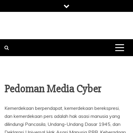
Skip
to
content
Pedoman Media Cyber
Kemerdekaan berpendapat, kemerdekaan berekspresi,
dan kemerdekaan pers adalah hak asasi manusia yang
dilindungi Pancasila, Undang-Undang Dasar 1945, dan
Deklarasi Universal Hak Asasi Manusia PBB. Keberadaan