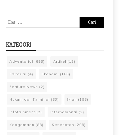
Cari
untuk:
KATEGORI
Adventorial
(695)
Artikel
(13)
Editorial
(4)
Ekonomi
(166)
Feature News
(2)
Hukum dan Kriminal
(83)
Iklan
(198)
Infotainment
(2)
Internasional
(2)
Keagamaan
(88)
Kesehatan
(208)