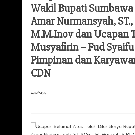
Wakil Bupati Sumbawa B
Amar Nurmansyah, ST., M
M.M.Inov dan Ucapan Te
Musyafirin – Fud Syaifu
Pimpinan dan Karyawan
CDN
Read More