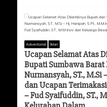
Adventorial
Iklan
Ucapan Selamat Atas Di
Bupati Sumbawa Barat P
Nurmansyah, ST., M.Si –
dan Ucapan Terimakasih
– Fud Syaifuddin, ST., 
Kelurahan Dalam