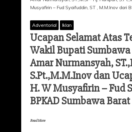
Adventorial
Iklan
Ucapan Selamat Atas Te
Wakil Bupati Sumbawa B
Amar Nurmansyah, ST.,M
S.Pt.,M.M.Inov dan Ucap
H. W Musyafirin – Fud S
BPKAD Sumbawa Barat
Read More