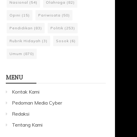
Nasional
(54)
Olahraga
(82)
Opini
(15)
Pariwisata
(50)
Pendidikan
(83)
Politik
(253)
Rubrik Hidayah
(3)
Sosok
(6)
Umum
(870)
MENU
Kontak Kami
Pedoman Media Cyber
Redaksi
Tentang Kami