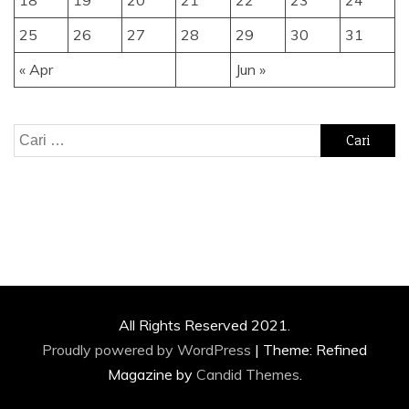
25
26
27
28
29
30
31
« Apr
Jun »
Cari
untuk:
All Rights Reserved 2021.
Proudly powered by WordPress
|
Theme: Refined
Magazine by
Candid Themes
.