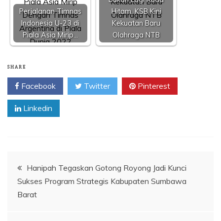
Perjalanan Timnas
Hitam, KSB Kini
Indonesia U-23 di
Kekuatan Baru
Piala Asia Mirip…
Olahraga NTB
SHARE
Facebook
Twitter
Pinterest
Linkedin
Navigasi
Hanipah Tegaskan Gotong Royong Jadi Kunci
Sukses Program Strategis Kabupaten Sumbawa
pos
Barat