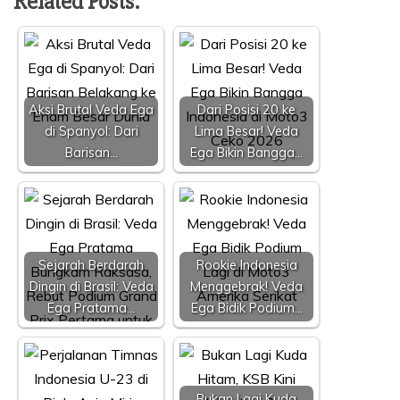
Related Posts:
Aksi Brutal Veda Ega
Dari Posisi 20 ke
di Spanyol: Dari
Lima Besar! Veda
Barisan…
Ega Bikin Bangga…
Sejarah Berdarah
Rookie Indonesia
Dingin di Brasil: Veda
Menggebrak! Veda
Ega Pratama…
Ega Bidik Podium…
Bukan Lagi Kuda