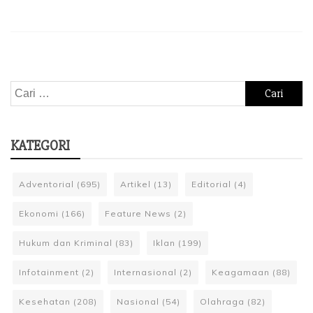
Cari
untuk:
KATEGORI
Adventorial
(695)
Artikel
(13)
Editorial
(4)
Ekonomi
(166)
Feature News
(2)
Hukum dan Kriminal
(83)
Iklan
(199)
Infotainment
(2)
Internasional
(2)
Keagamaan
(88)
Kesehatan
(208)
Nasional
(54)
Olahraga
(82)