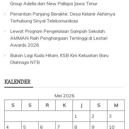
Group Adella dan New Pallapa Jawa Timur
Penantian Panjang Berakhir, Desa Kelanir Akhirnya
Terhubung Sinyal Telekomunikasi
Lewat Program Pengelolaan Sampah Sekolah,
AMMAN Raih Penghargaan Tertinggi di Lestari
Awards 2026
Bukan Lagi Kuda Hitam, KSB Kini Kekuatan Baru
Olahraga NTB
KALENDER
Mei 2026
S
S
R
K
J
S
M
1
2
3
4
5
6
7
8
9
10