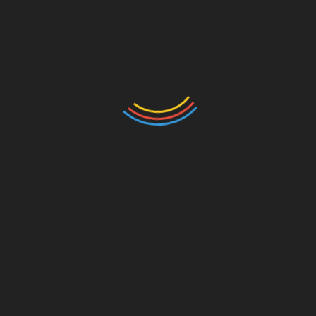
KSB Maju Luar Biasa Dipusatkan di Brang Ene
RELATED POSTS
Penampilan Sakeco Siswa SMPN 1 Taliwang
Semerdu Group Adella dan New Pallapa Jawa Timur