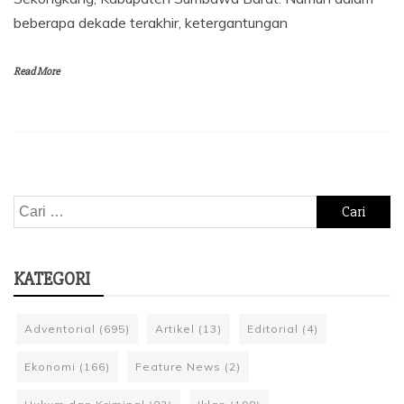
beberapa dekade terakhir, ketergantungan
Read More
Cari
untuk:
KATEGORI
Adventorial
(695)
Artikel
(13)
Editorial
(4)
Ekonomi
(166)
Feature News
(2)