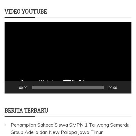
VIDEO YOUTUBE
Pemutar
Video
00:00
00:06
BERITA TERBARU
Penampilan Sakeco Siswa SMPN 1 Taliwang Semerdu
Group Adella dan New Pallapa Jawa Timur