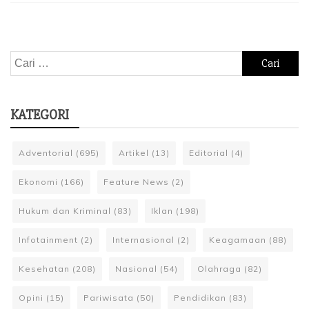
Cari
untuk:
KATEGORI
Adventorial
(695)
Artikel
(13)
Editorial
(4)
Ekonomi
(166)
Feature News
(2)
Hukum dan Kriminal
(83)
Iklan
(198)
Infotainment
(2)
Internasional
(2)
Keagamaan
(88)
Kesehatan
(208)
Nasional
(54)
Olahraga
(82)
Opini
(15)
Pariwisata
(50)
Pendidikan
(83)