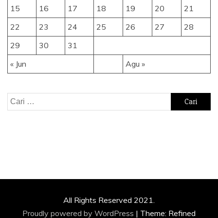
15
16
17
18
19
20
21
22
23
24
25
26
27
28
29
30
31
« Jun
Agu »
Cari
untuk:
All Rights Reserved 2021.
Proudly powered by WordPress
|
Theme: Refined