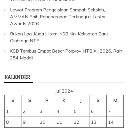
Lewat Program Pengelolaan Sampah Sekolah,
AMMAN Raih Penghargaan Tertinggi di Lestari
Awards 2026
Bukan Lagi Kuda Hitam, KSB Kini Kekuatan Baru
Olahraga NTB
KSB Tembus Empat Besar Porprov NTB XII 2026, Raih
254 Medali
KALENDER
Juli 2024
S
S
R
K
J
S
M
1
2
3
4
5
6
7
8
9
10
11
12
13
14