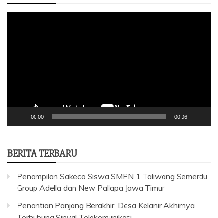
Pemutar
Video
00:00
00:06
BERITA TERBARU
Penampilan Sakeco Siswa SMPN 1 Taliwang Semerdu
Group Adella dan New Pallapa Jawa Timur
Penantian Panjang Berakhir, Desa Kelanir Akhirnya
Terhubung Sinyal Telekomunikasi