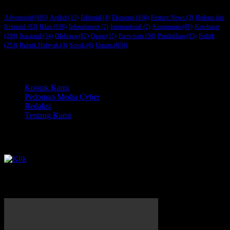
Adventorial
(695)
Artikel
(13)
Editorial
(4)
Ekonomi
(166)
Feature News
(2)
Hukum dan
Kriminal
(83)
Iklan
(198)
Infotainment
(2)
Internasional
(2)
Keagamaan
(88)
Kesehatan
(208)
Nasional
(54)
Olahraga
(82)
Opini
(15)
Pariwisata
(50)
Pendidikan
(83)
Politik
(253)
Rubrik Hidayah
(3)
Sosok
(6)
Umum
(870)
Menu
Kontak Kami
Pedoman Media Cyber
Redaksi
Tentang Kami
Pasang Iklan Klik icon
Video youtube