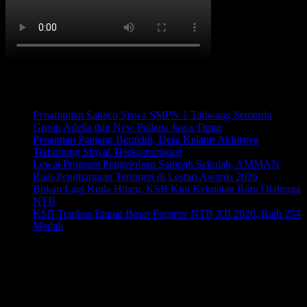
Berita Terbaru
Penampilan Sakeco Siswa SMPN 1 Taliwang Semerdu
Group Adella dan New Pallapa Jawa Timur
Penantian Panjang Berakhir, Desa Kelanir Akhirnya
Terhubung Sinyal Telekomunikasi
Lewat Program Pengelolaan Sampah Sekolah, AMMAN
Raih Penghargaan Tertinggi di Lestari Awards 2026
Bukan Lagi Kuda Hitam, KSB Kini Kekuatan Baru Olahraga
NTB
KSB Tembus Empat Besar Porprov NTB XII 2026, Raih 254
Medali
Kalender
Mei 2025
S
S
R
K
J
S
M