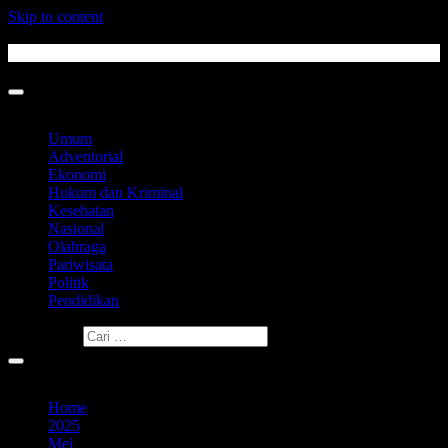
Skip to content
Sabtu, Agustus 08, 2026
Umum
Adventorial
Ekonomi
Hukum dan Kriminal
Kesehatan
Nasional
Olahraga
Pariwisata
Politik
Pendidikan
Cari untuk:
You are Here
Home
2025
Mei