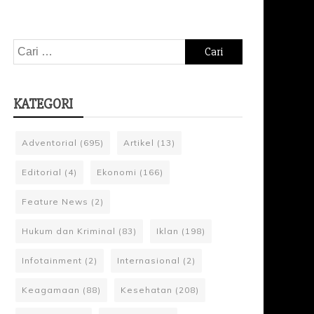
Cari
untuk:
KATEGORI
Adventorial
(695)
Artikel
(13)
Editorial
(4)
Ekonomi
(166)
Feature News
(2)
Hukum dan Kriminal
(83)
Iklan
(198)
Infotainment
(2)
Internasional
(2)
Keagamaan
(88)
Kesehatan
(208)