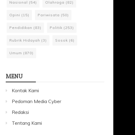
Nasional
(54)
Olahraga
(82)
Opini
(15)
Pariwisata
(50)
Pendidikan
(83)
Politik
(253)
Rubrik Hidayah
(3)
Sosok
(6)
Umum
(870)
MENU
Kontak Kami
Pedoman Media Cyber
Redaksi
Tentang Kami