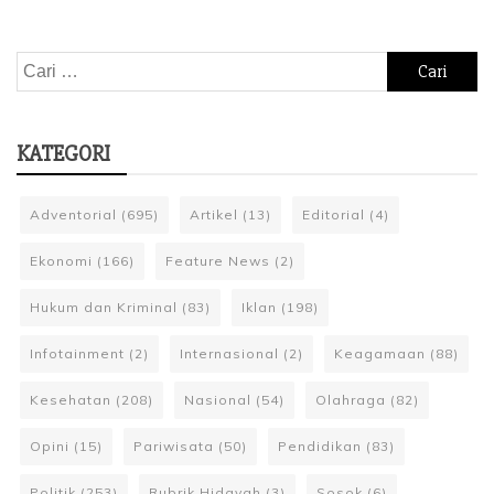
Cari
untuk:
KATEGORI
Adventorial
(695)
Artikel
(13)
Editorial
(4)
Ekonomi
(166)
Feature News
(2)
Hukum dan Kriminal
(83)
Iklan
(198)
Infotainment
(2)
Internasional
(2)
Keagamaan
(88)
Kesehatan
(208)
Nasional
(54)
Olahraga
(82)
Opini
(15)
Pariwisata
(50)
Pendidikan
(83)
Politik
(253)
Rubrik Hidayah
(3)
Sosok
(6)