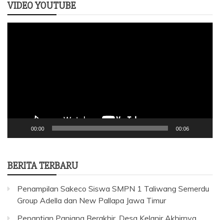
VIDEO YOUTUBE
Pemutar
Video
00:00
00:06
BERITA TERBARU
Penampilan Sakeco Siswa SMPN 1 Taliwang Semerdu
Group Adella dan New Pallapa Jawa Timur
Penantian Panjang Berakhir, Desa Kelanir Akhirnya