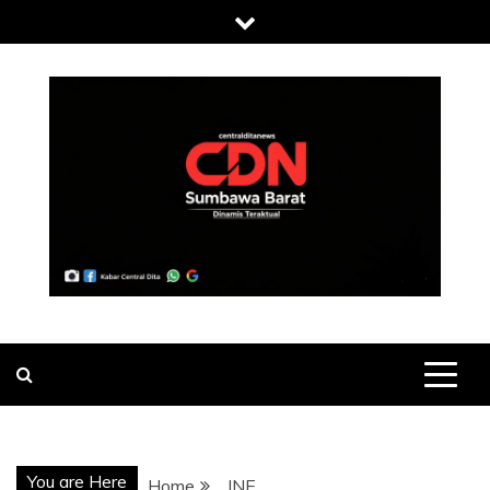
Skip
to
content
You are Here
Home
JNE